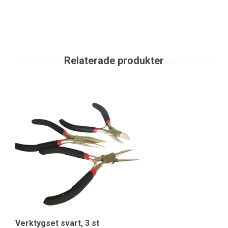
St
39
Verktygset svart, 3 st