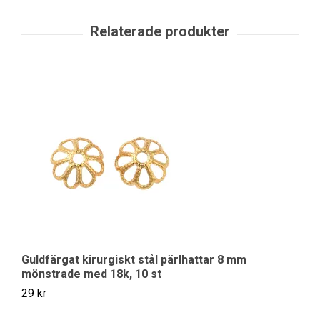
Guldfärgat kirurgiskt stål pärlhattar 8 mm
K
mönstrade med 18k, 10 st
29
29 kr