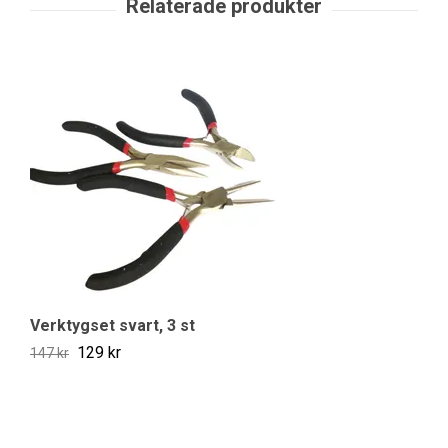
St
39
Verktygset svart, 3 st
129 kr
147 kr