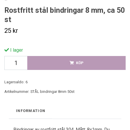
Rostfritt stål bindringar 8 mm, ca 50
st
25 kr
I lager
KÖP
Lagersaldo:
6
Artikelnummer:
STÅL bindringar 8mm 50st
INFORMATION
Bindringar av rostfritt stål 304. Mått: 8x1mm. Du