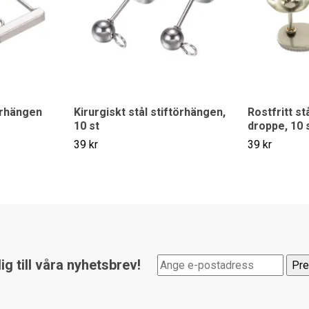
törhängen
Kirurgiskt stål stiftörhängen,
Rostfritt st
10 st
droppe, 10 
39 kr
39 kr
g till våra nyhetsbrev!