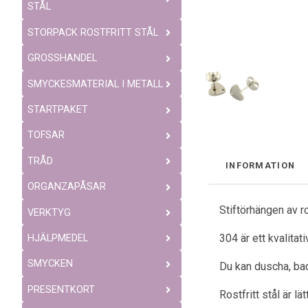
STÅL
STORPACK ROSTFRITT STÅL
GROSSHANDEL
SMYCKESMATERIAL I METALL
STARTPAKET
TOFSAR
TRÅD
INFORMATION
ORGANZAPÅSAR
Stiftörhängen av ro
VERKTYG
304 är ett kvalitat
HJÄLPMEDEL
SMYCKEN
Du kan duscha, bad
PRESENTKORT
Rostfritt stål är l