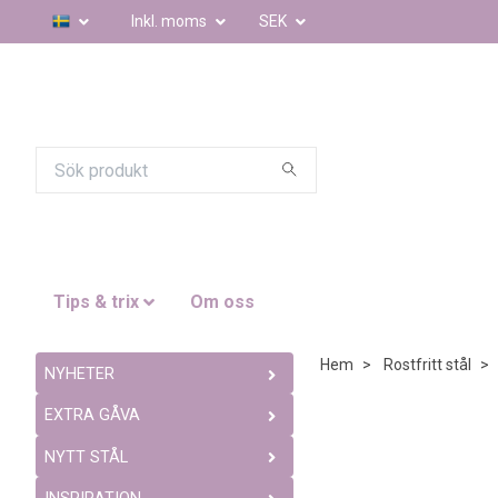
Inkl. moms
SEK
Tips & trix
Om oss
Hem
Rostfritt stål
NYHETER
EXTRA GÅVA
NYTT STÅL