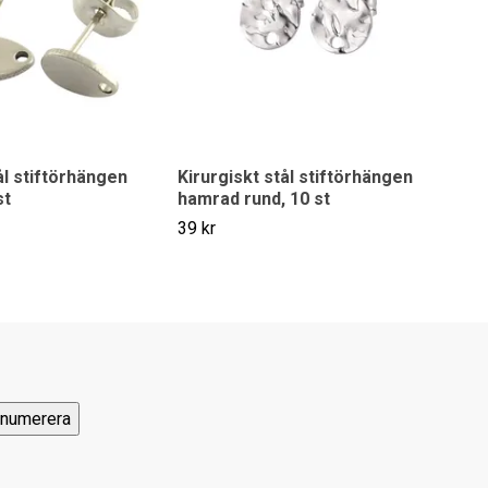
ål stiftörhängen
Kirurgiskt stål stiftörhängen
Rost
st
hamrad rund, 10 st
cirk
39 kr
39 k