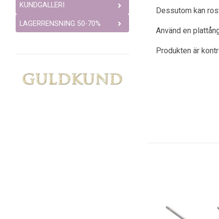
KUNDGALLERI
Dessutom kan rostfr
LAGERRENSNING 50-70%
Använd en plattån
Produkten är kont