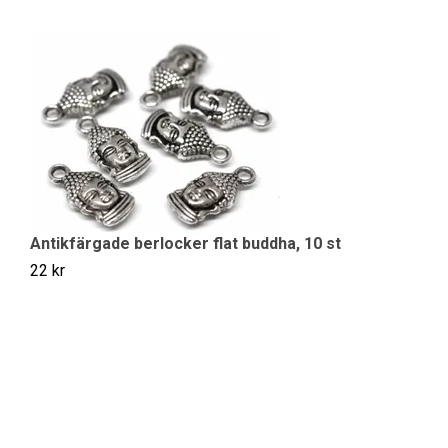
Antikfärgade berlocker flat buddha, 10 st
22 kr
A
29