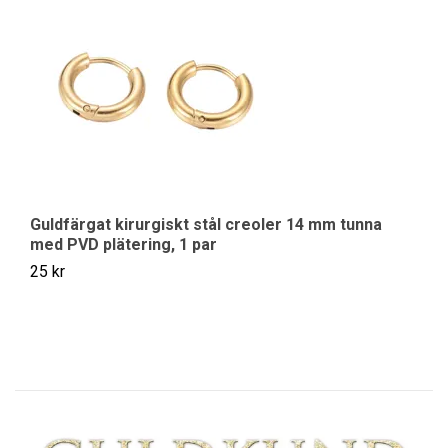
Guldfärgat kirurgiskt stål creoler 14 mm tunna
S
med PVD plätering, 1 par
75
25 kr