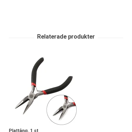
Plattång, 1 st
Ve