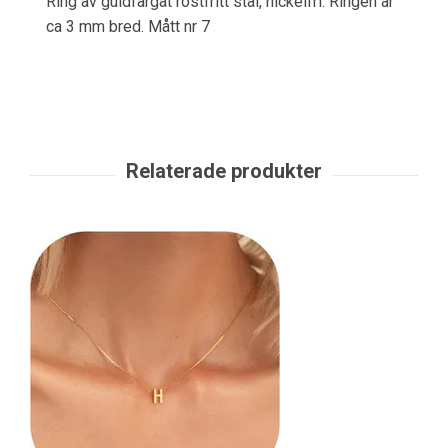
Ring av guldfärgat rostfritt stål, nickelfri. Ringen är
ca 3 mm bred. Mått nr 7