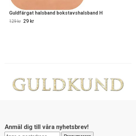
Guldfärgat halsband bokstavshalsband H
G
29 kr
129 kr
12
Anmäl dig till våra nyhetsbrev!