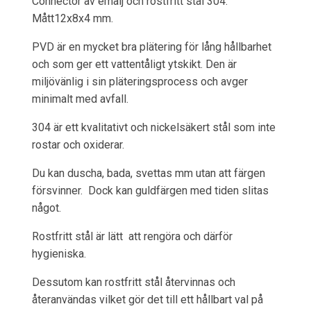
Connector av emalj och rostfritt stål 304.
Mått12x8x4 mm.
PVD är en mycket bra plätering för lång hållbarhet
och som ger ett vattentåligt ytskikt. Den är
miljövänlig i sin pläteringsprocess och avger
minimalt med avfall.
304 är ett kvalitativt och nickelsäkert stål som inte
rostar och oxiderar.
Du kan duscha, bada, svettas mm utan att färgen
försvinner. Dock kan guldfärgen med tiden slitas
något.
Rostfritt stål är lätt att rengöra och därför
hygieniska.
Dessutom kan rostfritt stål återvinnas och
återanvändas vilket gör det till ett hållbart val på