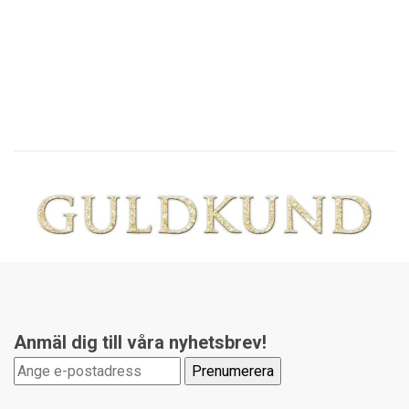
G
59
Anmäl dig till våra nyhetsbrev!