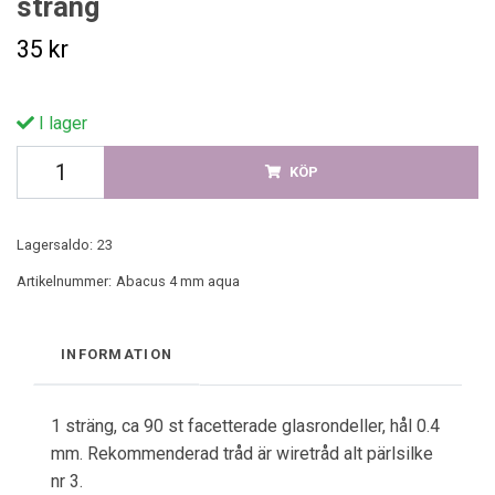
sträng
35 kr
I lager
KÖP
Lagersaldo:
23
Artikelnummer:
Abacus 4 mm aqua
INFORMATION
1 sträng, ca 90 st facetterade glasrondeller, hål 0.4
mm. Rekommenderad tråd är wiretråd alt pärlsilke
nr 3.