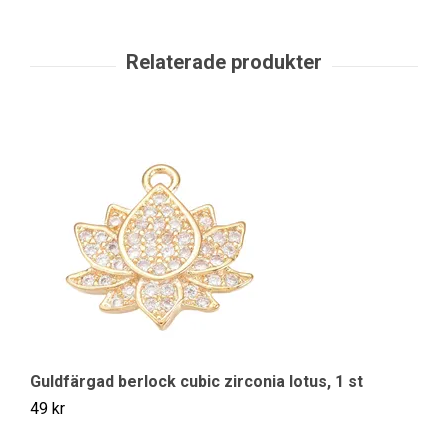
Guldfärgad berlock cubic zirconia lotus, 1 st
G
49 kr
Sl