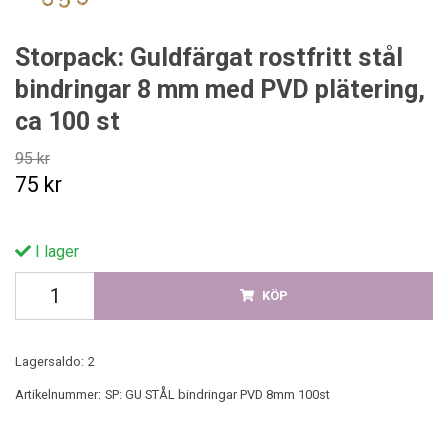
Storpack: Guldfärgat rostfritt stål
bindringar 8 mm med PVD plätering,
ca 100 st
95 kr
75 kr
I lager
KÖP
Lagersaldo:
2
Artikelnummer:
SP: GU STÅL bindringar PVD 8mm 100st