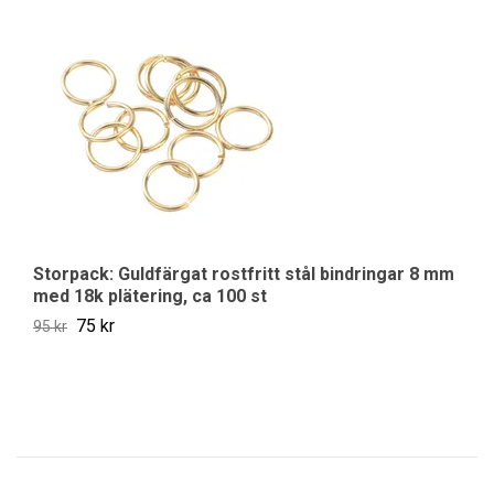
Storpack: Guldfärgat rostfritt stål bindringar 8 mm
St
med 18k plätering, ca 100 st
m
75 kr
95 kr
Sl