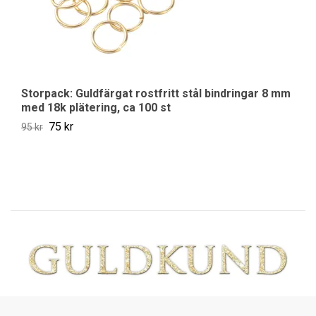
Storpack: Guldfärgat rostfritt stål bindringar 8 mm
G
med 18k plätering, ca 100 st
pl
75 kr
19
95 kr