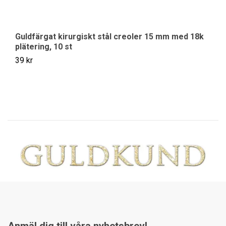
Guldfärgat kirurgiskt stål creoler 15 mm med 18k
G
plätering, 10 st
pl
39 kr
39