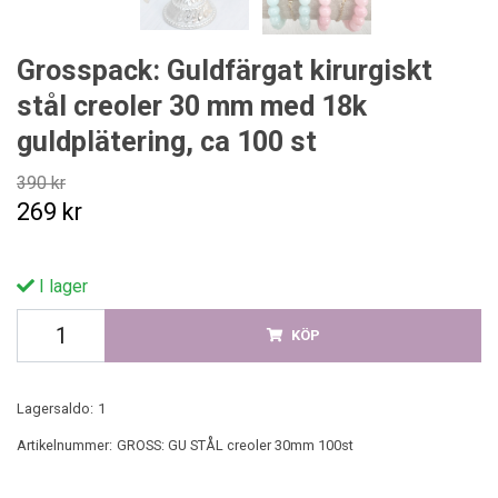
Grosspack: Guldfärgat kirurgiskt
stål creoler 30 mm med 18k
guldplätering, ca 100 st
390 kr
269 kr
I lager
KÖP
Lagersaldo:
1
Artikelnummer:
GROSS: GU STÅL creoler 30mm 100st