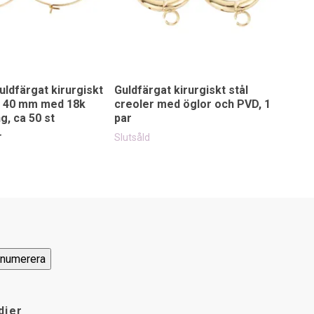
uldfärgat kirurgiskt
Guldfärgat kirurgiskt stål
Guld
er 40 mm med 18k
creoler med öglor och PVD, 1
cre
g, ca 50 st
par
guld
r
39 k
Slutsåld
dier