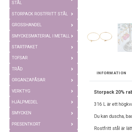
STÅL
STORPACK ROSTFRITT STÅL
GROSSHANDEL
SMYCKESMATERIAL I METALL
STARTPAKET
TOFSAR
TRÅD
INFORMATION
ORGANZAPÅSAR
VERKTYG
Storpack 20% rab
HJÄLPMEDEL
316 L är ett högkva
SMYCKEN
Du kan duscha, bad
PRESENTKORT
Rostfritt stål är l