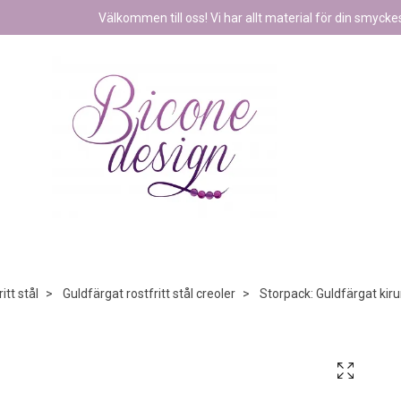
Välkommen till oss! Vi har allt material för din smyckest
itt stål
Guldfärgat rostfritt stål creoler
Storpack: Guldfärgat kiru