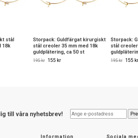
kt stål
Storpack: Guldfärgat kirurgiskt
Storpack: G
 18k
stål creoler 35 mm med 18k
stål creol
guldplätering, ca 50 st
guldpläterin
155 kr
155 k
195 kr
195 kr
g till våra nyhetsbrev!
Information
Sociala me