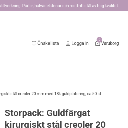
illverkning. Pärlor, halvädelstenar och rostfritt stål av hög kvalitet.
0
Önskelista
Logga in
Varukorg
rgiskt stål creoler 20 mm med 18k guldplätering, ca 50 st
Storpack: Guldfärgat
kirurgiskt stål creoler 20