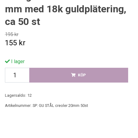
mm med 18k guldplätering,
ca 50 st
195 kr
155 kr
I lager
KÖP
Lagersaldo:
12
Artikelnummer:
SP: GU STÅL creoler 20mm 50st