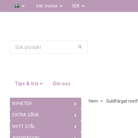
Inkl. moms
SEK
Tips & trix
Om oss
Hem
Guldfärgat rostfr
NYHETER
EXTRA GÅVA
NYTT STÅL