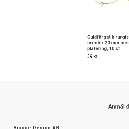
Guldfärgat kirurgis
creoler 20 mm med
plätering, 10 st
39 kr
Anmäl di
Bicone Design AB