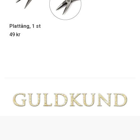
St
59
Plattång, 1 st
49 kr