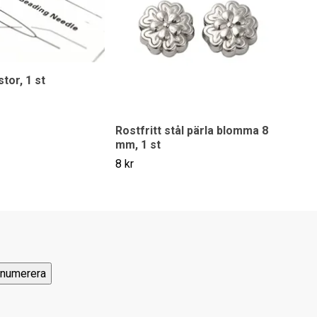
stor, 1 st
Rostfritt stål pärla blomma 8
mm, 1 st
8 kr