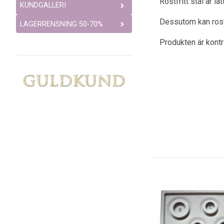
Rostfritt stål är l
KUNDGALLERI
Dessutom kan rostfr
LAGERRENSNING 50-70%
Produkten är kont