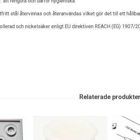
ätt att rengöra och därför hygieniska.
itt stål återvinnas och återanvändas vilket gör det till ett hållbart
rollerad och nickelsäker enligt EU direktiven REACH (EG) 1907/2