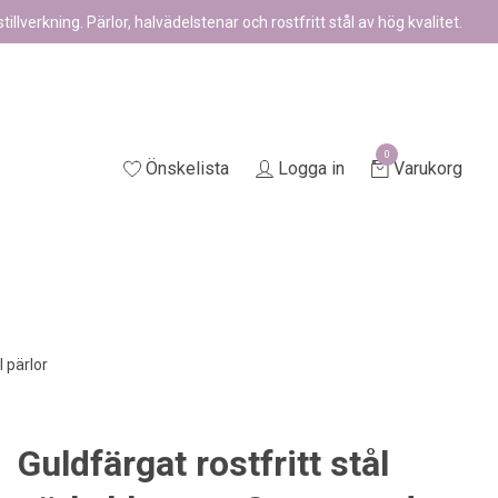
illverkning. Pärlor, halvädelstenar och rostfritt stål av hög kvalitet.
0
Önskelista
Logga in
Varukorg
l pärlor
Guldfärgat rostfritt stål