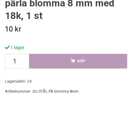
pärla blomma 8 mm med
18k, 1 st
10 kr
I lager
KÖP
Lagersaldo:
24
Artikelnummer:
GU STÅL PA blomma 8mm