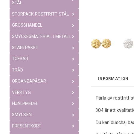
STÅL
STORPACK ROSTFRITT STÅL
GROSSHANDEL
SMYCKESMATERIAL I METALL
STARTPAKET
TOFSAR
TRÅD
INFORMATION
ORGANZAPÅSAR
VERKTYG
Pärla av rostfritt
HJÄLPMEDEL
304 är ett kvalitat
SMYCKEN
Du kan duscha, bad
PRESENTKORT