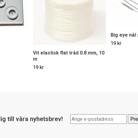
Big eye nål 
19 kr
Vit elastisk flat tråd 0.8 mm, 10
m
19 kr
g till våra nyhetsbrev!