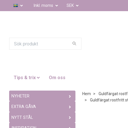
Inkl. moms
SEK
Tips & trix
Om oss
Hem
Guldfärgat rostfr
NYHETER
Guldfärgat rostfritt 
EXTRA GÅVA
NYTT STÅL