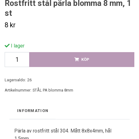
Rostfritt stål pärla blomma 8 mm, 1
st
8 kr
I lager
KÖP
Lagersaldo:
26
Artikelnummer:
STÅL PA blomma 8mm
INFORMATION
Pärla av rostfritt stål 304. Mått 8x8x4mm, hål
1.5mm.