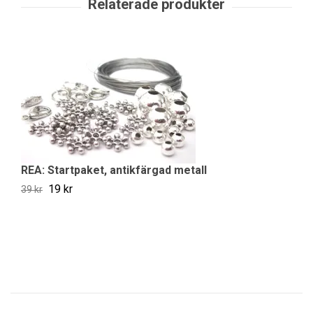
REA: Startpaket, antikfärgad metall
19 kr
39 kr
St
39