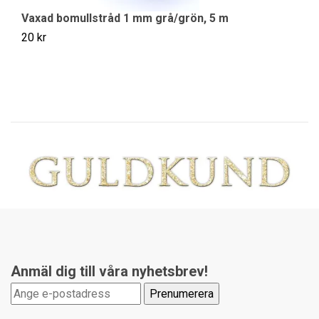
Vaxad bomullstråd 1 mm grå/grön, 5 m
Ha
20 kr
39
Anmäl dig till våra nyhetsbrev!