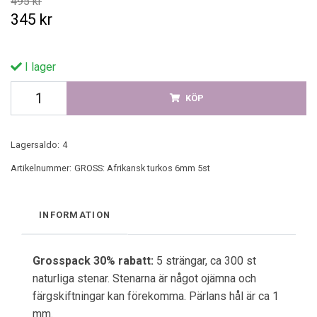
495 kr
345 kr
I lager
KÖP
Lagersaldo:
4
Artikelnummer:
GROSS: Afrikansk turkos 6mm 5st
INFORMATION
Grosspack 30% rabatt:
5 strängar, ca 300 st
naturliga stenar. Stenarna är något ojämna och
färgskiftningar kan förekomma. Pärlans hål är ca 1
mm.