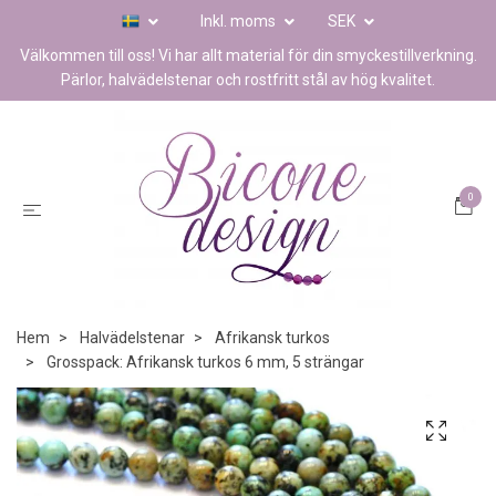
Inkl. moms
SEK
Välkommen till oss! Vi har allt material för din smyckestillverkning.
Pärlor, halvädelstenar och rostfritt stål av hög kvalitet.
0
Hem
Halvädelstenar
Afrikansk turkos
Grosspack: Afrikansk turkos 6 mm, 5 strängar