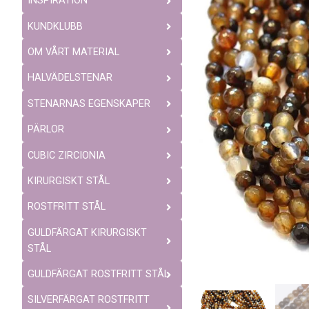
INSPIRATION
KUNDKLUBB
OM VÅRT MATERIAL
HALVÄDELSTENAR
STENARNAS EGENSKAPER
PÄRLOR
CUBIC ZIRCIONIA
KIRURGISKT STÅL
ROSTFRITT STÅL
GULDFÄRGAT KIRURGISKT
STÅL
GULDFÄRGAT ROSTFRITT STÅL
SILVERFÄRGAT ROSTFRITT