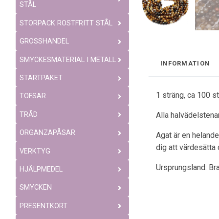
STÅL
STORPACK ROSTFRITT STÅL
GROSSHANDEL
SMYCKESMATERIAL I METALL
INFORMATION
STARTPAKET
1 sträng, ca 100 s
TOFSAR
TRÅD
Alla halvädelstenar
ORGANZAPÅSAR
Agat är en helande
dig att värdesätta 
VERKTYG
Ursprungsland: Bra
HJÄLPMEDEL
SMYCKEN
PRESENTKORT