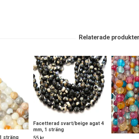
Facetterad svart/beige agat 4
mm, 1 sträng
1 sträng
55 kr