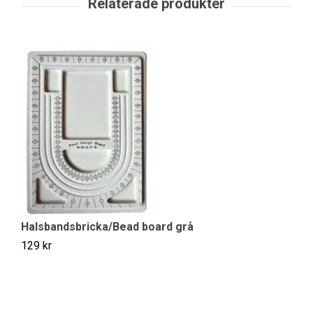
Halsbandsbricka/Bead board grå
Ny
129 kr
39