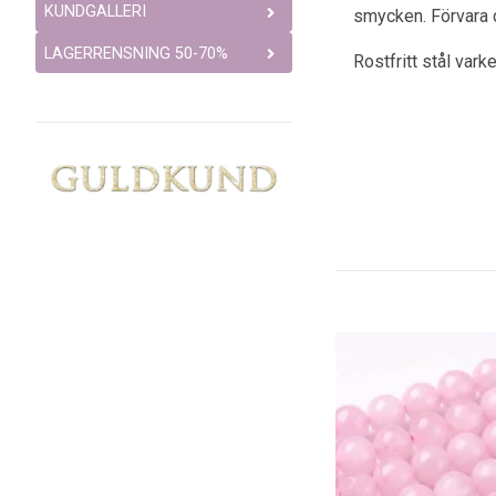
KUNDGALLERI
smycken. Förvara 
LAGERRENSNING 50-70%
Rostfritt stål vark