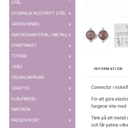
STÅL
STORPACK ROSTFRITT STÅL
GROSSHANDEL
SMYCKESMATERIAL I METALL
STARTPAKET
TOFSAR
TRÅD
INFORMATION
ORGANZAPÅSAR
Connector i nickel
VERKTYG
För att göra elast
HJÄLPMEDEL
fungerar inte med 
SMYCKEN
Tänk på att metall
PRESENTKORT
och får patina vil