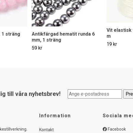
Vit elastisk
 1 sträng
Antikfärgad hematit runda 6
m
mm, 1 sträng
19 kr
59 kr
g till våra nyhetsbrev!
Information
Sociala me
kestillverkning.
Facebook
Kontakt