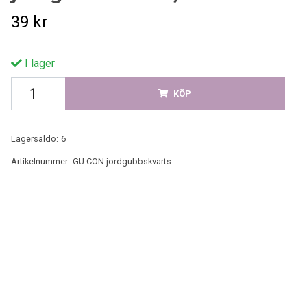
39 kr
I lager
KÖP
Lagersaldo:
6
Artikelnummer:
GU CON jordgubbskvarts