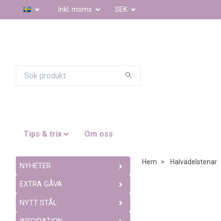
Inkl. moms
SEK
Tips & trix
Om oss
Hem
Halvädelstenar
NYHETER
EXTRA GÅVA
NYTT STÅL