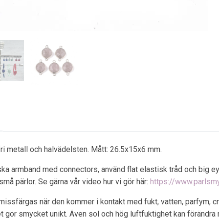
fri metall och halvädelsten. Mått: 26.5x15x6 mm.
iska armband med connectors, använd flat elastisk tråd och big e
små pärlor. Se gärna vår video hur vi gör här:
https://www.parls
 missfärgas när den kommer i kontakt med fukt, vatten, parfym, cre
ket gör smycket unikt. Även sol och hög luftfuktighet kan förändra