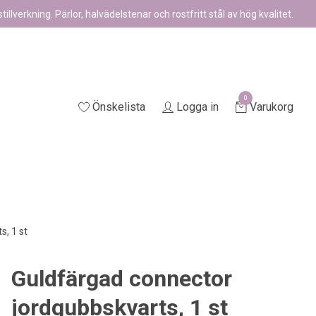
illverkning. Pärlor, halvädelstenar och rostfritt stål av hög kvalitet.
0
Önskelista
Logga in
Varukorg
, 1 st
Guldfärgad connector
jordgubbskvarts, 1 st