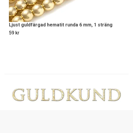
Ljust guldfärgad hematit runda 6 mm, 1 sträng
Pl
59 kr
49