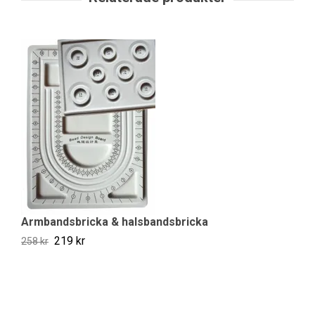
Vi
Armbandsbricka & halsbandsbricka
19
219 kr
258 kr