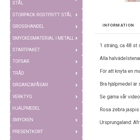
STÅL
STORPACK ROSTFRITT STÅL
INFORMATION
GROSSHANDEL
SMYCKESMATERIAL I METALL
1 sträng, ca 48 st
STARTPAKET
Alla halvädelstenar
TOFSAR
För att knyta en ma
TRÅD
Bra hjälpmedel är 
ORGANZAPÅSAR
Se gärna vår video
VERKTYG
HJÄLPMEDEL
Rosa zebra jaspis 
SMYCKEN
Ursprungaland: Afr
PRESENTKORT