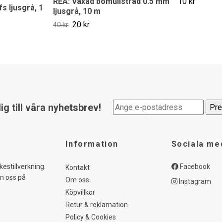
REA: Vaxad bomullstråd 0.5 mm
10 kr
s ljusgrå, 1
ljusgrå, 10 m
20 kr
40 kr
g till våra nyhetsbrev!
Information
Sociala me
kestillverkning.
Facebook
Kontakt
in oss på
Om oss
Instagram
Köpvillkor
Retur & reklamation
Policy & Cookies