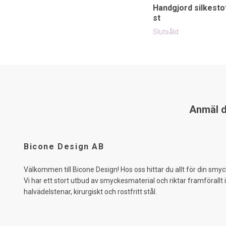
Handgjord silkestof
st
Slutsåld
Anmäl di
Bicone Design AB
Välkommen till Bicone Design! Hos oss hittar du allt för din smyc
Vi har ett stort utbud av smyckesmaterial och riktar framförallt 
halvädelstenar, kirurgiskt och rostfritt stål.