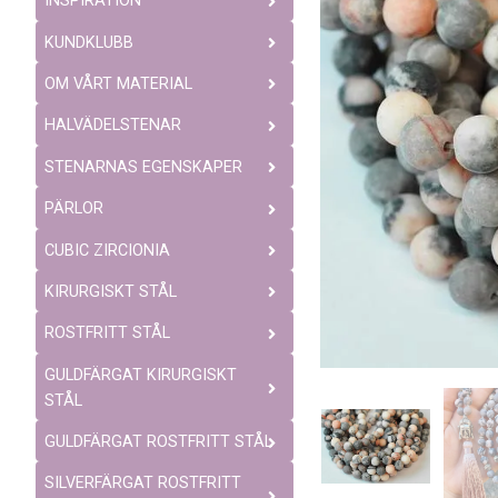
INSPIRATION
KUNDKLUBB
OM VÅRT MATERIAL
HALVÄDELSTENAR
STENARNAS EGENSKAPER
PÄRLOR
CUBIC ZIRCIONIA
KIRURGISKT STÅL
ROSTFRITT STÅL
GULDFÄRGAT KIRURGISKT
STÅL
GULDFÄRGAT ROSTFRITT STÅL
SILVERFÄRGAT ROSTFRITT