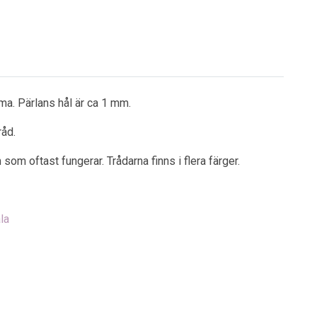
ma. Pärlans hål är ca 1 mm.
råd.
om oftast fungerar. Trådarna finns i flera färger.
la