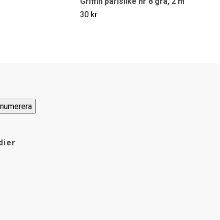
Griffin pärlsilke nr 8 grå, 2 m
30 kr
dier