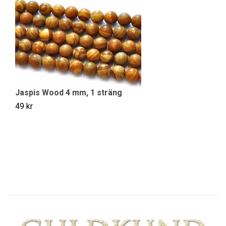
Jaspis Wood 4 mm, 1 sträng
J
49 kr
79