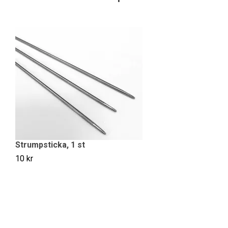
Strumpsticka, 1 st
10 kr
V
20