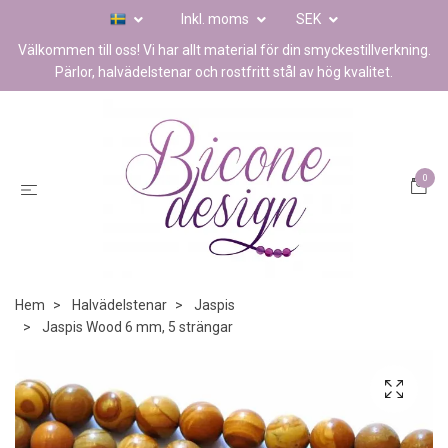
Inkl. moms
SEK
Välkommen till oss! Vi har allt material för din smyckestillverkning.
Pärlor, halvädelstenar och rostfritt stål av hög kvalitet.
0
Hem
Halvädelstenar
Jaspis
Jaspis Wood 6 mm, 5 strängar