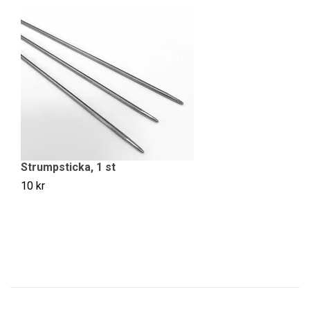
Strumpsticka, 1 st
10 kr
V
20