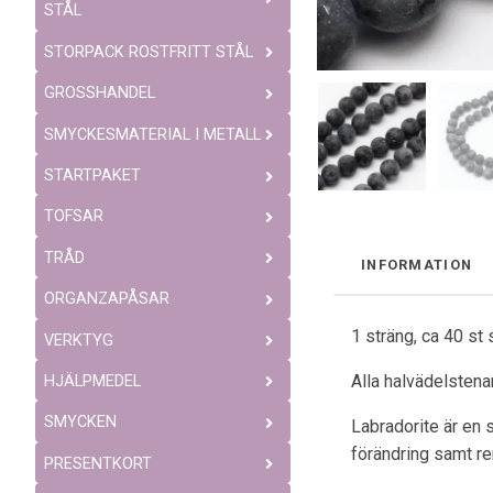
STÅL
STORPACK ROSTFRITT STÅL
GROSSHANDEL
SMYCKESMATERIAL I METALL
STARTPAKET
TOFSAR
TRÅD
INFORMATION
ORGANZAPÅSAR
1 sträng, ca 40 st
VERKTYG
Alla halvädelstenar
HJÄLPMEDEL
SMYCKEN
Labradorite är en 
förändring samt re
PRESENTKORT