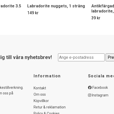
radorite 3.5
Labradorite nuggets, 1 sträng
Antikfärga
labradorite,
149 kr
39 kr
g till våra nyhetsbrev!
Information
Sociala me
kestillverkning.
Facebook
Kontakt
in oss på
Om oss
Instagram
Köpvillkor
Retur & reklamation
Policy & Cookies