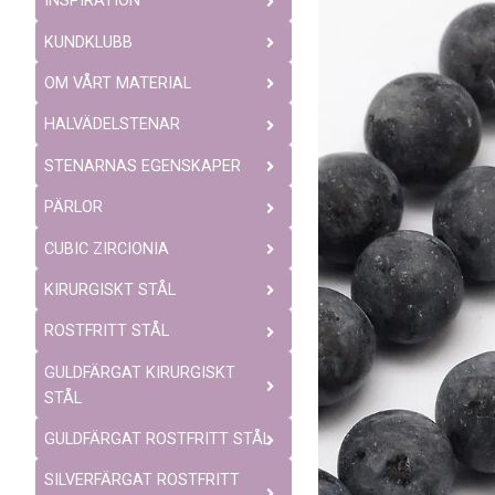
INSPIRATION
KUNDKLUBB
OM VÅRT MATERIAL
HALVÄDELSTENAR
STENARNAS EGENSKAPER
PÄRLOR
CUBIC ZIRCIONIA
KIRURGISKT STÅL
ROSTFRITT STÅL
GULDFÄRGAT KIRURGISKT
STÅL
GULDFÄRGAT ROSTFRITT STÅL
SILVERFÄRGAT ROSTFRITT