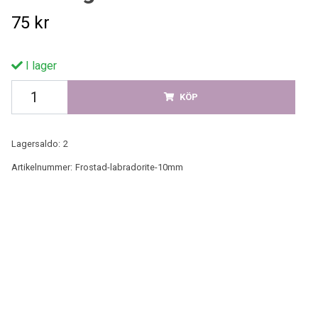
75 kr
I lager
KÖP
Lagersaldo:
2
Artikelnummer:
Frostad-labradorite-10mm