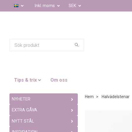
Inkl. moms
SEK
Tips & trix
Om oss
Hem
Halvädelstenar
NYHETER
EXTRA GÅVA
NYTT STÅL