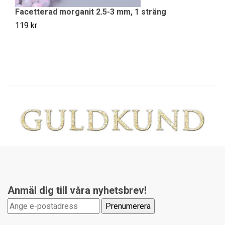
Facetterad morganit 2.5-3 mm, 1 sträng
M
119 kr
17
Anmäl dig till våra nyhetsbrev!