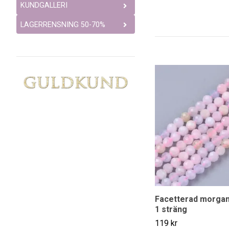
KUNDGALLERI
LAGERRENSNING 50-70%
Facetterad morgan
1 sträng
119 kr