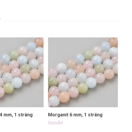
4 mm, 1 sträng
Morganit 6 mm, 1 sträng
Morg
199 
Slutsåld