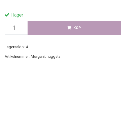
I lager
KÖP
Lagersaldo:
4
Artikelnummer:
Morganit nuggets