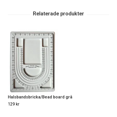
S
10
Halsbandsbricka/Bead board grå
129 kr