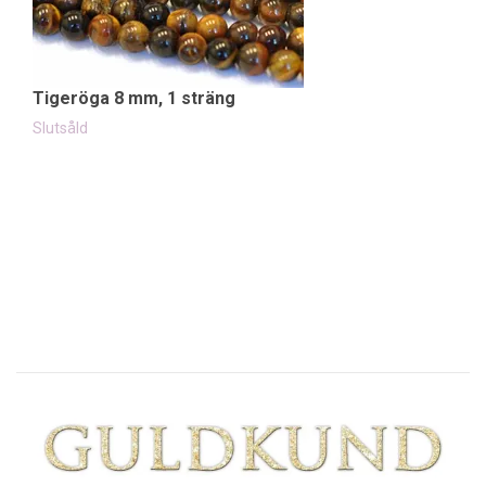
Tigeröga 8 mm, 1 sträng
T
45
Slutsåld