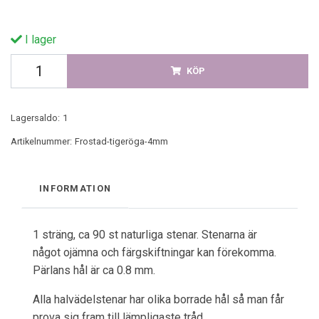
I lager
KÖP
Lagersaldo:
1
Artikelnummer:
Frostad-tigeröga-4mm
INFORMATION
1 sträng, ca 90 st naturliga stenar. Stenarna är
något ojämna och färgskiftningar kan förekomma.
Pärlans hål är ca 0.8 mm.
Alla halvädelstenar har olika borrade hål så man får
prova sig fram till lämpligaste tråd.