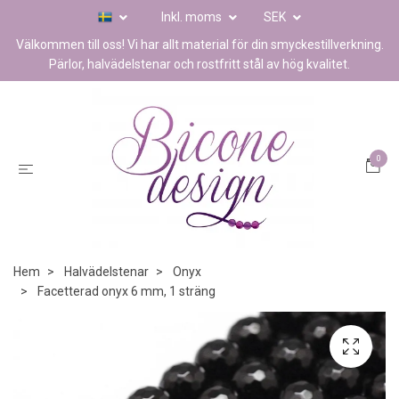
Inkl. moms
SEK
Välkommen till oss! Vi har allt material för din smyckestillverkning.
Pärlor, halvädelstenar och rostfritt stål av hög kvalitet.
0
Hem
Halvädelstenar
Onyx
Facetterad onyx 6 mm, 1 sträng