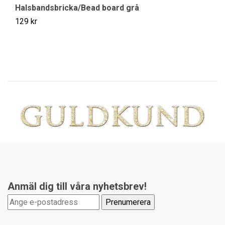
Halsbandsbricka/Bead board grå
Ha
129 kr
39
Anmäl dig till våra nyhetsbrev!