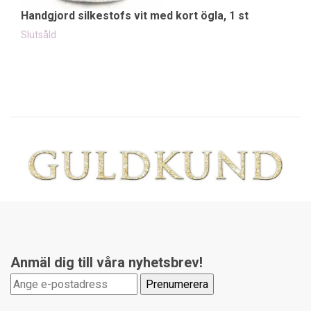
10
Handgjord silkestofs vit med kort ögla, 1 st
Slutsåld
Anmäl dig till våra nyhetsbrev!