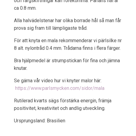
och färgskiftningar kan förekomma. Pärlans hål är
ca 0.8 mm.
Alla halvädelstenar har olika borrade hål så man får
prova sig fram till lämpligaste tråd.
För att knyta en mala rekommenderar vi pärlsilke nr
8 alt. nylontråd 0.4 mm. Trådarna finns i flera färger.
Bra hjälpmedel är strumpstickan för fina och jämna
knutar.
Se gärna vår video hur vi knyter malor här:
https://www.parlsmycken.com/sidor/mala
Rutilerad kvarts sägs förstärka energin, främja
positivitet, kreativitet och andlig utveckling.
Ursprungsland: Brasilien