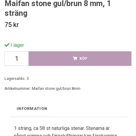
Maifan stone gul/brun 8 mm, 1
sträng
75 kr
I lager
KÖP
Lagersaldo:
3
Artikelnummer:
Maifan stone gul/brun 8mm
INFORMATION
1 sträng, ca 58 st naturliga stenar. Stenarna är
något ojämna och färgskiftningar kan förekomma.