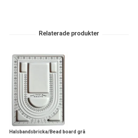
S
10
Halsbandsbricka/Bead board grå