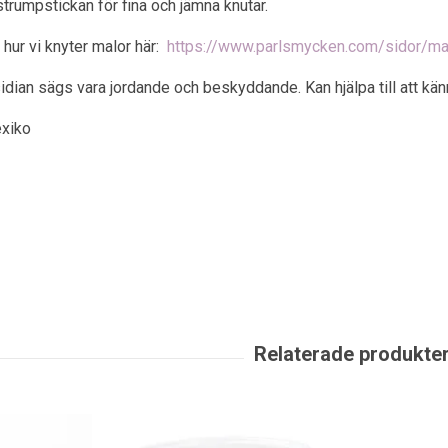
strumpstickan för fina och jämna knutar.
 hur vi knyter malor här:
https://www.parlsmycken.com/sidor/ma
ian sägs vara jordande och beskyddande. Kan hjälpa till att känn
exiko