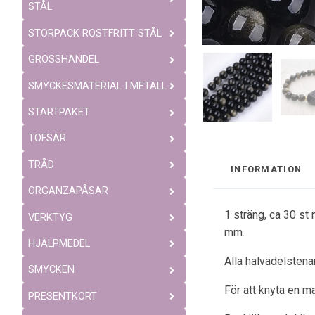
STÅL
STORPACK ROSTFRITT STÅL
GROSSHANDEL
SMYCKESMATERIAL I METALL
STARTPAKET
TOFSAR
TRÅD
INFORMATION
ORGANZAPÅSAR
1 sträng, ca 30 st
VERKTYG
mm.
HJÄLPMEDEL
Alla halvädelstenar
SMYCKEN
För att knyta en ma
PRESENTKORT