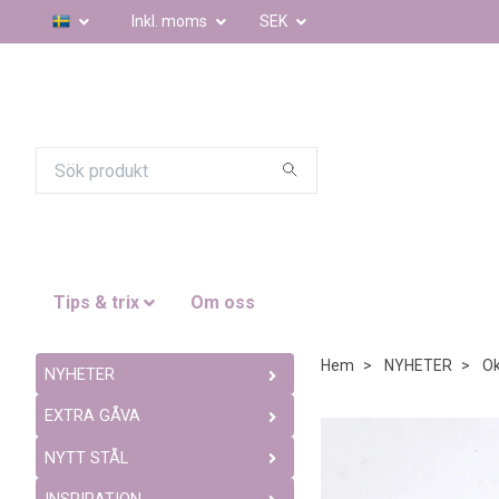
Inkl. moms
SEK
Tips & trix
Om oss
Hem
NYHETER
Ok
NYHETER
EXTRA GÅVA
NYTT STÅL