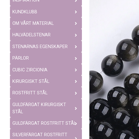
INSPIRATION
KUNDKLUBB
OM VÅRT MATERIAL
HALVÄDELSTENAR
STENARNAS EGENSKAPER
PÄRLOR
CUBIC ZIRCIONIA
KIRURGISKT STÅL
ROSTFRITT STÅL
GULDFÄRGAT KIRURGISKT
STÅL
GULDFÄRGAT ROSTFRITT STÅL
SILVERFÄRGAT ROSTFRITT