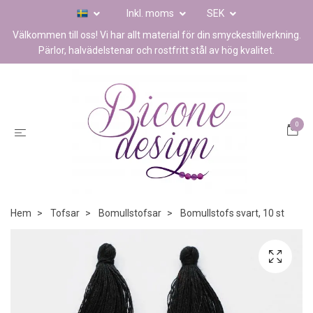
Inkl. moms
SEK
Välkommen till oss! Vi har allt material för din smyckestillverkning.
Pärlor, halvädelstenar och rostfritt stål av hög kvalitet.
0
Hem
Tofsar
Bomullstofsar
Bomullstofs svart, 10 st