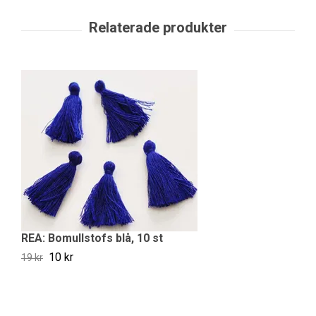
REA: Bomullstofs blå, 10 st
B
10 kr
19 kr
19