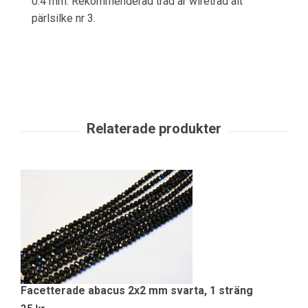
0.4 mm. Rekommenderad tråd är wiretråd alt
pärlsilke nr 3.
Facetterade abacus 2x2 mm svarta, 1 sträng