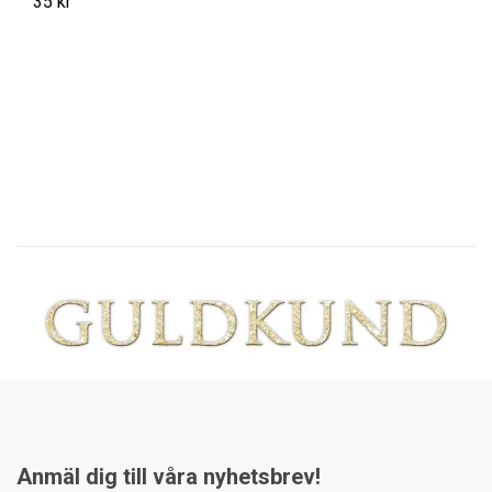
35 kr
F
s
35
Anmäl dig till våra nyhetsbrev!