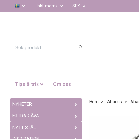
Inkl. moms
SEK
Tips & trix
Om oss
Hem
Abacus
Aba
NYHETER
EXTRA GÅVA
NYTT STÅL