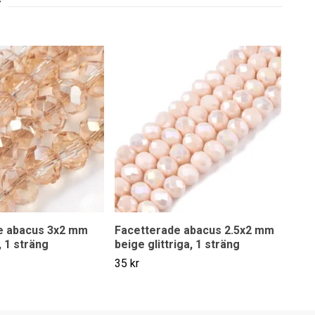
e abacus 3x2 mm
Facetterade abacus 2.5x2 mm
Abac
, 1 sträng
beige glittriga, 1 sträng
glit
35 kr
35 k