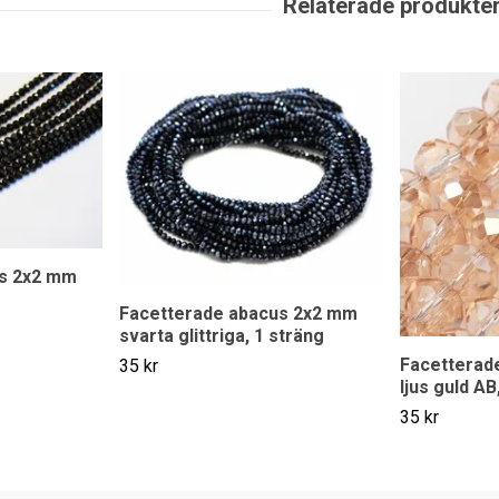
us 2x2 mm
Facetterade abacus 2x2 mm
svarta glittriga, 1 sträng
Facetterad
35 kr
ljus guld AB
35 kr