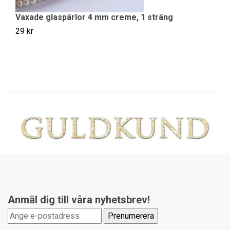
Vaxade glaspärlor 4 mm creme, 1 sträng
V
29 kr
29
Anmäl dig till våra nyhetsbrev!