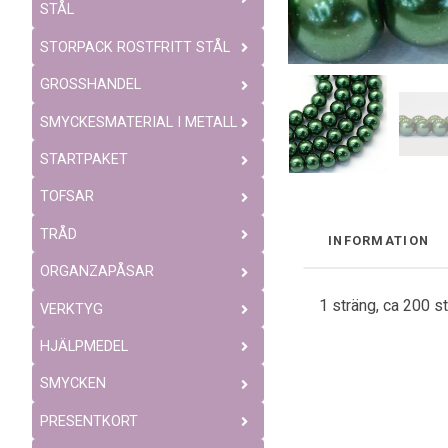
STÅL
STORPACK ROSTFRITT STÅL
GROSSHANDEL
SMYCKESMATERIAL I METALL
STARTPAKET
TOFSAR
TRÅD
INFORMATION
ORGANZAPÅSAR
1 sträng, ca 200 s
VERKTYG
HJÄLPMEDEL
SMYCKEN
PRESENTKORT