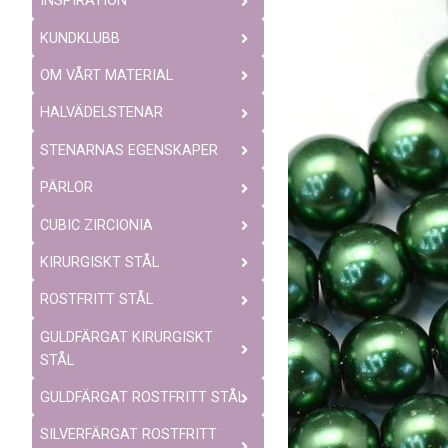
INSPIRATION
KUNDKLUBB
OM VÅRT MATERIAL
HALVÄDELSTENAR
STENARNAS EGENSKAPER
PÄRLOR
CUBIC ZIRCIONIA
KIRURGISKT STÅL
ROSTFRITT STÅL
GULDFÄRGAT KIRURGISKT
STÅL
GULDFÄRGAT ROSTFRITT STÅL
SILVERFÄRGAT ROSTFRITT