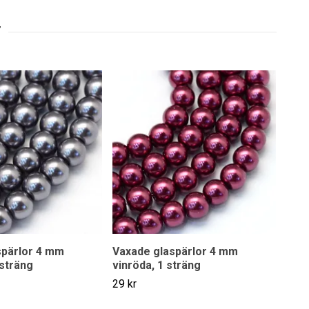
spärlor 4 mm
Vaxade glaspärlor 4 mm
Vax
sträng
vinröda, 1 sträng
ljus
29 kr
29 k