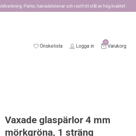
illverkning. Pärlor, halvädelstenar och rostfritt stål av hög kvalitet.
0
Önskelista
Logga in
Varukorg
Vaxade glaspärlor 4 mm
mörkgröna, 1 sträng