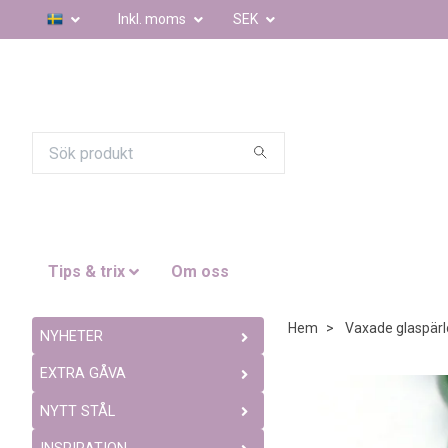
Inkl. moms
SEK
Tips & trix
Om oss
Hem
Vaxade glaspärl
NYHETER
EXTRA GÅVA
NYTT STÅL