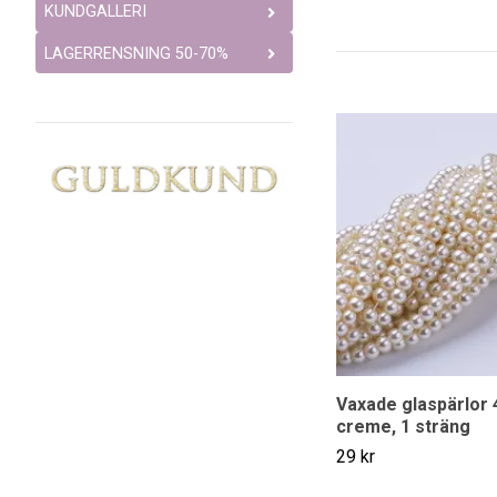
KUNDGALLERI
LAGERRENSNING 50-70%
Vaxade glaspärlor
creme, 1 sträng
29 kr