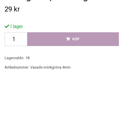
29 kr
I lager
KÖP
Lagersaldo:
18
Artikelnummer:
Vaxade mörkgröna 4mm