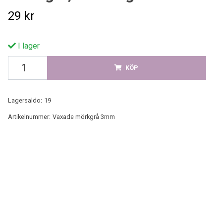
29 kr
I lager
KÖP
Lagersaldo:
19
Artikelnummer:
Vaxade mörkgrå 3mm