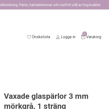
illverkning. Pärlor, halvädelstenar och rostfritt stål av hög kvalitet.
0
Önskelista
Logga in
Varukorg
Vaxade glaspärlor 3 mm
mörkgrå, 1 sträng