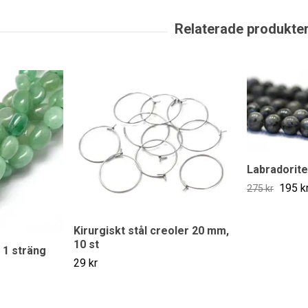
Labradorite
195 k
275 kr
Kirurgiskt stål creoler 20 mm,
10 st
 1 sträng
29 kr