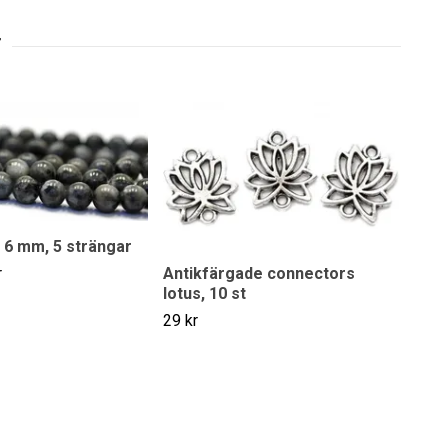
 6 mm, 5 strängar
r
Antikfärgade connectors
lotus, 10 st
29 kr
Grif
30 k