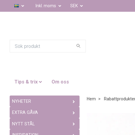
Inkl. moms
SEK
Tips & trix
Om oss
Hem
Rabattprodukte
NYHETER
EXTRA GÅVA
NYTT STÅL