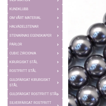
INSPIRATION
KUNDKLUBB
OM VÅRT MATERIAL
HALVÄDELSTENAR
STENARNAS EGENSKAPER
PÄRLOR
CUBIC ZIRCIONIA
KIRURGISKT STÅL
ROSTFRITT STÅL
GULDFÄRGAT KIRURGISKT
STÅL
GULDFÄRGAT ROSTFRITT STÅL
SILVERFÄRGAT ROSTFRITT