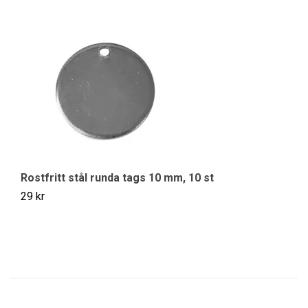
Rostfritt stål runda tags 10 mm, 10 st
Ro
29 kr
29