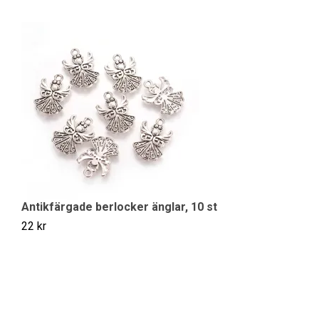
Antikfärgade berlocker änglar, 10 st
G
22 kr
6 