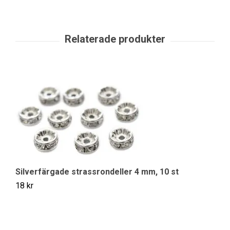
Silverfärgade strassrondeller 4 mm, 10 st
S
18 kr
18