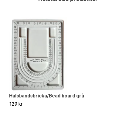
Halsbandsbricka/Bead board grå
H
129 kr
39