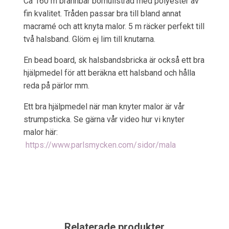
Ca 160 m brännbar bomullstråd med polyester av
fin kvalitet. Tråden passar bra till bland annat
macramé och att knyta malor. 5 m räcker perfekt till
två halsband. Glöm ej lim till knutarna.
En bead board, sk halsbandsbricka är också ett bra
hjälpmedel för att beräkna ett halsband och hålla
reda på pärlor mm.
Ett bra hjälpmedel när man knyter malor är vår
strumpsticka. Se gärna vår video hur vi knyter
malor här:
https://www.parlsmycken.com/sidor/mala