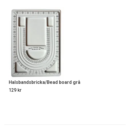
S
10
Halsbandsbricka/Bead board grå
129 kr